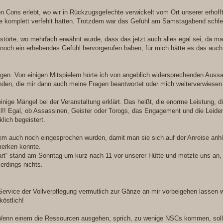
on Cons erlebt, wo wir in Rückzugsgefechte verwickelt vom Ort unserer erhoff
ise komplett verfehlt hatten. Trotzdem war das Gefühl am Samstagabend schle
törte, wo mehrfach erwähnt wurde, dass das jetzt auch alles egal sei, da 
e noch ein erhebendes Gefühl hervorgerufen haben, für mich hätte es das auch
gen. Von einigen Mitspielern hörte ich von angeblich widersprechenden Aussa
nden, die mir dann auch meine Fragen beantwortet oder mich weiterverwiesen 
ige Mängel bei der Veranstaltung erklärt. Das heißt, die enorme Leistung, d
ll!! Egal, ob Assassinen, Geister oder Torogs, das Engagement und die Leide
lich begeistert.
em auch noch eingesprochen wurden, damit man sie sich auf der Anreise anh
merken konnte.
“ stand am Sonntag um kurz nach 11 vor unserer Hütte und motzte uns an, w
erdings nichts.
n Service der Vollverpflegung vermutlich zur Gänze an mir vorbeigehen lassen 
östlich!
 Wenn einem die Ressourcen ausgehen, sprich, zu wenige NSCs kommen, soll