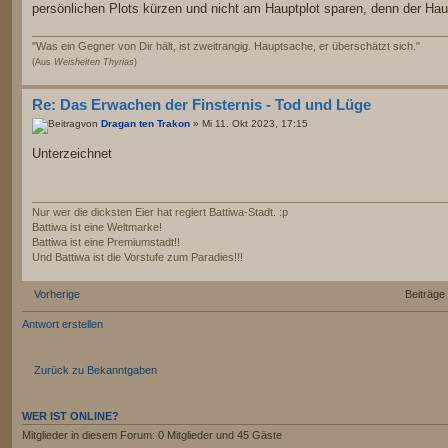
persönlichen Plots kürzen und nicht am Hauptplot sparen, denn der Hauptp
"Was ein Gegner von Dir hält, ist zweitrangig. Hauptsache, er überschätzt sich."
(Aus
Weisheiten Thyrias
)
Re: Das Erwachen der Finsternis - Tod und Lüge
von
Dragan ten Trakon
» Mi 11. Okt 2023, 17:15
Unterzeichnet
Nur wer die dicksten Eier hat regiert Battiwa-Stadt. :p
Battiwa ist eine Weltmarke!
Battiwa ist eine Premiumstadt!!
Und Battiwa ist die Vorstufe zum Paradies!!!
Vorherige
Beiträge 
Antwort erstellen
Zurück zu Bekanntgaben
WER IST ONLINE?
Mitglieder in diesem Forum: 0 Mitglieder und 45 Gäste