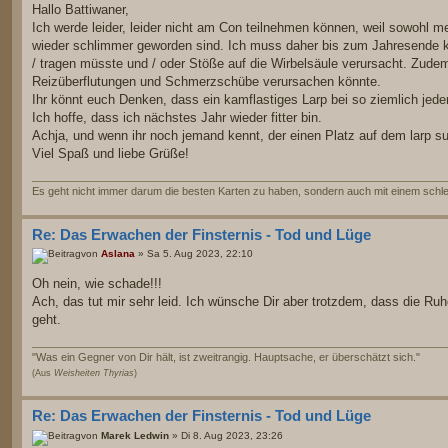
Hallo Battiwaner,
Ich werde leider, leider nicht am Con teilnehmen können, weil sowohl
wieder schlimmer geworden sind. Ich muss daher bis zum Jahresende ko
/ tragen müsste und / oder Stöße auf die Wirbelsäule verursacht. Zudem 
Reizüberflutungen und Schmerzschübe verursachen könnte.
Ihr könnt euch Denken, dass ein kamflastiges Larp bei so ziemlich jede
Ich hoffe, dass ich nächstes Jahr wieder fitter bin.
Achja, und wenn ihr noch jemand kennt, der einen Platz auf dem larp su
Viel Spaß und liebe Grüße!
Es geht nicht immer darum die besten Karten zu haben, sondern auch mit einem schlec
Re: Das Erwachen der Finsternis - Tod und Lüge
von
Aslana
» Sa 5. Aug 2023, 22:10
Oh nein, wie schade!!!
Ach, das tut mir sehr leid. Ich wünsche Dir aber trotzdem, dass die Ruh
geht.
"Was ein Gegner von Dir hält, ist zweitrangig. Hauptsache, er überschätzt sich."
(Aus
Weisheiten Thyrias
)
Re: Das Erwachen der Finsternis - Tod und Lüge
von
Marek Ledwin
» Di 8. Aug 2023, 23:26