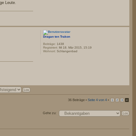
ige Leute.
Dragan ten Trakon
Beiträge:
1438
Registriert:
Mi 18. Mär 2015, 15:19
Wohnort:
Schlangenbad
36 Beiträge •
Seite
4
von
4
•
1
2
3
4
Gehe zu: