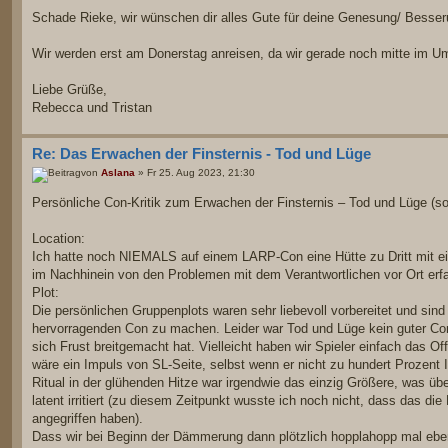
Schade Rieke, wir wünschen dir alles Gute für deine Genesung/ Besser
Wir werden erst am Donerstag anreisen, da wir gerade noch mitte im U
Liebe Grüße,
Rebecca und Tristan
Re: Das Erwachen der Finsternis - Tod und Lüge
von
Aslana
» Fr 25. Aug 2023, 21:30
Persönliche Con-Kritik zum Erwachen der Finsternis – Tod und Lüge (so
Location:
Ich hatte noch NIEMALS auf einem LARP-Con eine Hütte zu Dritt mit ei
im Nachhinein von den Problemen mit dem Verantwortlichen vor Ort erf
Plot:
Die persönlichen Gruppenplots waren sehr liebevoll vorbereitet und s
hervorragenden Con zu machen. Leider war Tod und Lüge kein guter Con
sich Frust breitgemacht hat. Vielleicht haben wir Spieler einfach das O
wäre ein Impuls von SL-Seite, selbst wenn er nicht zu hundert Prozen
Ritual in der glühenden Hitze war irgendwie das einzig Größere, was üb
latent irritiert (zu diesem Zeitpunkt wusste ich noch nicht, dass das di
angegriffen haben).
Dass wir bei Beginn der Dämmerung dann plötzlich hopplahopp mal eben