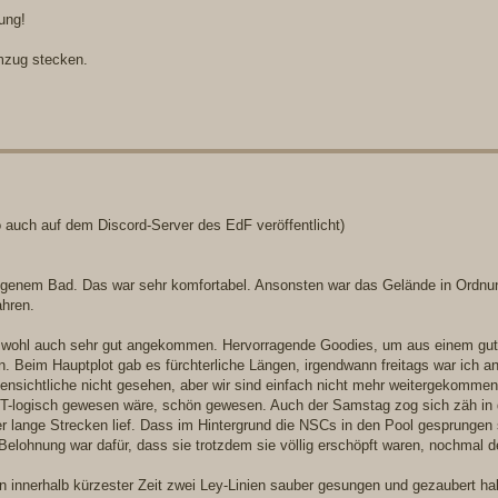
ung!
mzug stecken.
 auch auf dem Discord-Server des EdF veröffentlicht)
genem Bad. Das war sehr komfortabel. Ansonsten war das Gelände in Ordnung
ahren.
ind wohl auch sehr gut angekommen. Hervorragende Goodies, um aus einem gu
. Beim Hauptplot gab es fürchterliche Längen, irgendwann freitags war ich 
ffensichtliche nicht gesehen, aber wir sind einfach nicht mehr weitergekommen
t IT-logisch gewesen wäre, schön gewesen. Auch der Samstag zog sich zäh in
er lange Strecken lief. Dass im Hintergrund die NSCs in den Pool gesprungen 
e Belohnung war dafür, dass sie trotzdem sie völlig erschöpft waren, nochmal d
 innerhalb kürzester Zeit zwei Ley-Linien sauber gesungen und gezaubert h