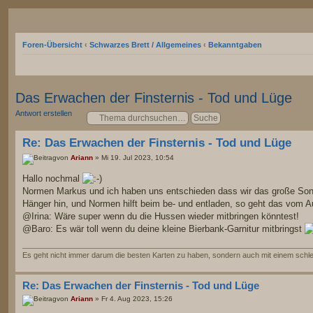
Foren-Übersicht
‹
Schwarzes Brett / Allgemeines
‹
Bekanntgaben
Das Erwachen der Finsternis - Tod und Lüge
Antwort erstellen
Re: Das Erwachen der Finsternis - Tod und Lüge
von
Ariann
» Mi 19. Jul 2023, 10:54
Hallo nochmal
Normen Markus und ich haben uns entschieden dass wir das große Sonne
Hänger hin, und Normen hilft beim be- und entladen, so geht das vom A
@Irina: Wäre super wenn du die Hussen wieder mitbringen könntest!
@Baro: Es wär toll wenn du deine kleine Bierbank-Garnitur mitbringst
Es geht nicht immer darum die besten Karten zu haben, sondern auch mit einem schlec
Re: Das Erwachen der Finsternis - Tod und Lüge
von
Ariann
» Fr 4. Aug 2023, 15:26