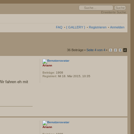
Erweiterte Suche
FAQ
•
{ GALLERY }
•
Registrieren
•
Anmelden
36 Beiträge •
Seite
4
von
4
•
1
2
3
4
Ariann
Beiträge:
1908
Registriert:
Mi 18. Mär 2015, 10:35
ir fahren eh mit
Ariann