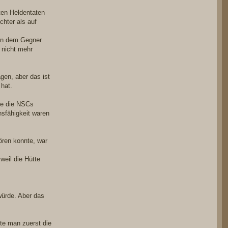
ten Heldentaten
chter als auf
man dem Gegner
 nicht mehr
gen, aber das ist
hat.
ie die NSCs
nsfähigkeit waren
ören konnte, war
eil die Hütte
würde. Aber das
te man zuerst die