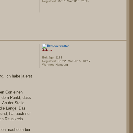
Registriert:
Mi 27. Mai 2015, 21:49
Aslana
Beiträge:
1188
Registriert:
So 22. Mär 2015, 18:17
Wohnort:
Hamburg
, ich habe ja erst
ten Con einen
an dem Punkt, dass
. An der Stelle
 die Länge. Das
sind, hat auch nur
en Ritualkreis
aben, nachdem bei