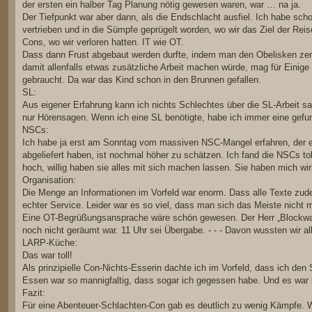
der ersten ein halber Tag Planung nötig gewesen waren, war … na ja.
Der Tiefpunkt war aber dann, als die Endschlacht ausfiel. Ich habe sch
vertrieben und in die Sümpfe geprügelt worden, wo wir das Ziel der Re
Cons, wo wir verloren hatten. IT wie OT.
Dass dann Frust abgebaut werden durfte, indem man den Obelisken zers
damit allenfalls etwas zusätzliche Arbeit machen würde, mag für Einig
gebraucht. Da war das Kind schon in den Brunnen gefallen.
SL:
Aus eigener Erfahrung kann ich nichts Schlechtes über die SL-Arbeit sa
nur Hörensagen. Wenn ich eine SL benötigte, habe ich immer eine gefu
NSCs:
Ich habe ja erst am Sonntag vom massiven NSC-Mangel erfahren, der ein
abgeliefert haben, ist nochmal höher zu schätzen. Ich fand die NSCs to
hoch, willig haben sie alles mit sich machen lassen. Sie haben mich wirk
Organisation:
Die Menge an Informationen im Vorfeld war enorm. Dass alle Texte zud
echter Service. Leider war es so viel, dass man sich das Meiste nicht 
Eine OT-Begrüßungsansprache wäre schön gewesen. Der Herr „Blockwart
noch nicht geräumt war. 11 Uhr sei Übergabe. - - - Davon wussten wir all
LARP-Küche:
Das war toll!
Als prinzipielle Con-Nichts-Esserin dachte ich im Vorfeld, dass ich de
Essen war so mannigfaltig, dass sogar ich gegessen habe. Und es war k
Fazit:
Für eine Abenteuer-Schlachten-Con gab es deutlich zu wenig Kämpfe.