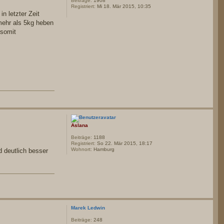
Beiträge:
1908
Registriert:
Mi 18. Mär 2015, 10:35
n letzter Zeit
mehr als 5kg heben
 somit
Aslana
Beiträge:
1188
Registriert:
So 22. Mär 2015, 18:17
Wohnort:
Hamburg
d deutlich besser
Marek Ledwin
Beiträge:
248