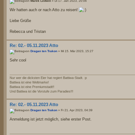
von
Marek Ledwin
» Di 17. Jan 2023, 20:06
Wir hatten auch or nach Atto zu reisen!
Liebe Grüße
Rebecca und Tristan
Re: 02.- 05.11.2023 Atto
von
Dragan ten Trakon
» Mi 15. Mär 2023, 15:27
Sehr cool
Nur wer die dicksten Eier hat regiert Battiwa-Stadt. :p
Battiwa ist eine Weltmarke!
Battiwa ist eine Premiumstadt!!
Und Battiwa ist die Vorstufe zum Paradies!!!
Re: 02.- 05.11.2023 Atto
von
Dragan ten Trakon
» Fr 21. Apr 2023, 04:39
Anmeldung ist jetzt möglich, siehe erster Post.