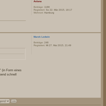
Aslana
Beiträge:
1188
Registriert:
So 22. Mär 2015, 18:17
Wohnort:
Hamburg
Marek Ledwin
Beiträge:
248
Registriert:
Mi 27. Mai 2015, 21:49
" (in Form eines
bend schnell