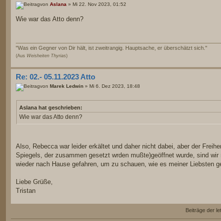
von
Aslana
» Mi 22. Nov 2023, 01:52
Wie war das Atto denn?
"Was ein Gegner von Dir hält, ist zweitrangig. Hauptsache, er überschätzt sich."
(Aus
Weisheiten Thyrias
)
Re: 02.- 05.11.2023 Atto
von
Marek Ledwin
» Mi 6. Dez 2023, 18:48
Aslana hat geschrieben:
Wie war das Atto denn?
Also, Rebecca war leider erkältet und daher nicht dabei, aber der Freihe
Spiegels, der zusammen gesetzt wrden mußte)geöffnet wurde, sind wi
wieder nach Hause gefahren, um zu schauen, wie es meiner Liebsten g
Liebe Grüße,
Tristan
Beiträge der le