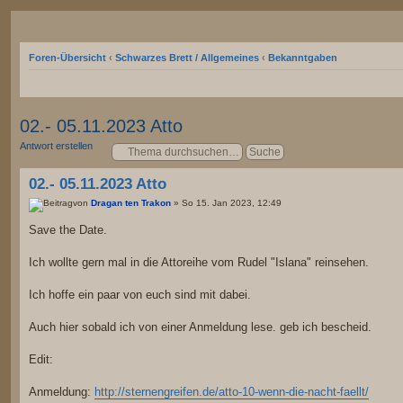
Foren-Übersicht
‹
Schwarzes Brett / Allgemeines
‹
Bekanntgaben
02.- 05.11.2023 Atto
Antwort erstellen
02.- 05.11.2023 Atto
von
Dragan ten Trakon
» So 15. Jan 2023, 12:49
Save the Date.
Ich wollte gern mal in die Attoreihe vom Rudel "Islana" reinsehen.
Ich hoffe ein paar von euch sind mit dabei.
Auch hier sobald ich von einer Anmeldung lese. geb ich bescheid.
Edit:
Anmeldung:
http://sternengreifen.de/atto-10-wenn-die-nacht-faellt/