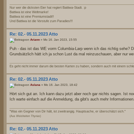
Nur wer die dicksten Eier hat regiert Battiwa-Stadt. :p
Battiwa ist eine Weltmarke!
Battiwa ist eine Premiumstadt!!
Und Battiwa ist die Vorstufe zum Paradies!!!
Re: 02.- 05.11.2023 Atto
von
Ariann
» Mo 16. Jan 2023, 15:55
Puh - das ist das WE vorm Columbia-Larp wenn ich das richtig sehe? Da
Grundsätzlich hätt ich ja schon Lust da mal reinzuschauen, aber nur wenn
Es geht nicht immer darum die besten Karten zu haben, sondern auch mit einem schlec
Re: 02.- 05.11.2023 Atto
von
Aslana
» Mo 16. Jan 2023, 18:42
Hört sich gut an. Ich kann dazu jetzt aber noch gar nichts sagen. Ist n
Ich warte einfach auf die Anmeldung, da gibt's auch mehr Informationen
"Was ein Gegner von Dir hält, ist zweitrangig. Hauptsache, er überschätzt sich."
(Aus
Weisheiten Thyrias
)
Re: 02.- 05.11.2023 Atto