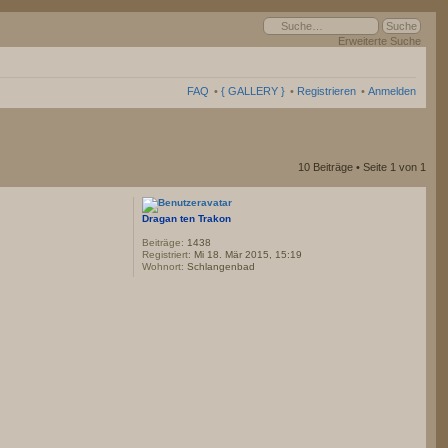
Erweiterte Suche
FAQ
•
{ GALLERY }
•
Registrieren
•
Anmelden
10 Beiträge • Seite
1
von
1
Dragan ten Trakon
Beiträge:
1438
Registriert:
Mi 18. Mär 2015, 15:19
Wohnort:
Schlangenbad