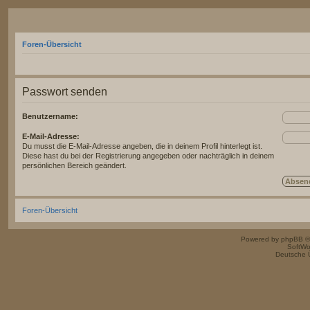
Foren-Übersicht
Passwort senden
Benutzername:
E-Mail-Adresse:
Du musst die E-Mail-Adresse angeben, die in deinem Profil hinterlegt ist.
Diese hast du bei der Registrierung angegeben oder nachträglich in deinem
persönlichen Bereich geändert.
Foren-Übersicht
Powered by
phpBB
©
SoftWo
Deutsche 