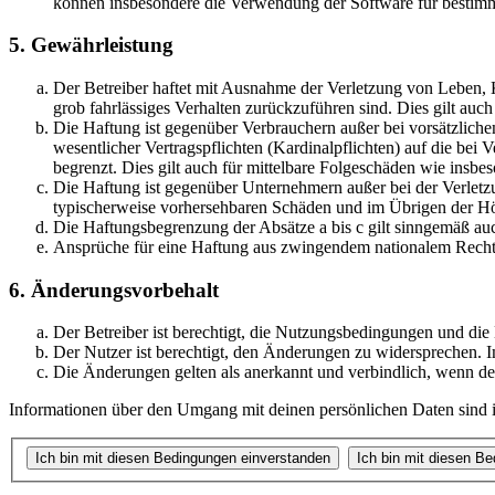
können insbesondere die Verwendung der Software für bestimm
5. Gewährleistung
Der Betreiber haftet mit Ausnahme der Verletzung von Leben, Kö
grob fahrlässiges Verhalten zurückzuführen sind. Dies gilt au
Die Haftung ist gegenüber Verbrauchern außer bei vorsätzlich
wesentlicher Vertragspflichten (Kardinalpflichten) auf die be
begrenzt. Dies gilt auch für mittelbare Folgeschäden wie ins
Die Haftung ist gegenüber Unternehmern außer bei der Verletzu
typischerweise vorhersehbaren Schäden und im Übrigen der Höh
Die Haftungsbegrenzung der Absätze a bis c gilt sinngemäß auc
Ansprüche für eine Haftung aus zwingendem nationalem Recht 
6. Änderungsvorbehalt
Der Betreiber ist berechtigt, die Nutzungsbedingungen und die
Der Nutzer ist berechtigt, den Änderungen zu widersprechen. I
Die Änderungen gelten als anerkannt und verbindlich, wenn d
Informationen über den Umgang mit deinen persönlichen Daten sind in