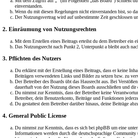
Mit dem Zugriff auf „“ (im Folgenden „das Board“) schließt d
einverstanden.
Wenn du mit diesen Regelungen nicht einverstanden bist, so dar
Der Nutzungsvertrag wird auf unbestimmte Zeit geschlossen und
2. Einräumung von Nutzungsrechten
Mit dem Erstellen eines Beitrags erteilst du dem Betreiber ein
Das Nutzungsrecht nach Punkt 2, Unterpunkt a bleibt auch na
3. Pflichten des Nutzers
Du erklärst mit der Erstellung eines Beitrags, dass er keine Inh
Beiträgen verwendeten Links und Bilder zu setzen bzw. zu ve
Der Betreiber des Boards übt das Hausrecht aus. Bei Verstöße
dauerhaft von der Nutzung dieses Boards ausschließen und dir e
Du nimmst zur Kenntnis, dass der Betreiber keine Verantwortung 
Betreiber, dein Benutzerkonto, Beiträge und Funktionen jederze
Du gestattest dem Betreiber darüber hinaus, deine Beiträge abz
4. General Public License
Du nimmst zur Kenntnis, dass es sich bei phpBB um eine unte
Informationen werden durch die deutschsprachige Community un