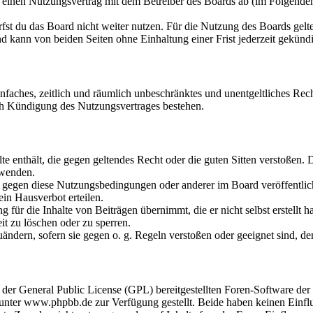
u einen Nutzungsvertrag mit dem Betreiber des Boards ab (im Folgende
fst du das Board nicht weiter nutzen. Für die Nutzung des Boards gelten
 kann von beiden Seiten ohne Einhaltung einer Frist jederzeit gekünd
 einfaches, zeitlich und räumlich unbeschränktes und unentgeltliches R
ch Kündigung des Nutzungsvertrages bestehen.
alte enthält, die gegen geltendes Recht oder die guten Sitten verstoßen. 
rwenden.
n gegen diese Nutzungsbedingungen oder anderer im Board veröffentli
in Hausverbot erteilen.
für die Inhalte von Beiträgen übernimmt, die er nicht selbst erstellt 
it zu löschen oder zu sperren.
uändern, sofern sie gegen o. g. Regeln verstoßen oder geeignet sind, 
r der General Public License (GPL) bereitgestellten Foren-Software 
ter www.phpbb.de zur Verfügung gestellt. Beide haben keinen Einflus