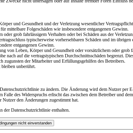
te Zwecke nicht untersagen oder auf Inhalte fremder Foren Einfluss n
rper und Gesundheit und der Verletzung wesentlicher Vertragspflichten
ch für mittelbare Folgeschäden wie insbesondere entgangenen Gewinn.
em oder grob fahrlässigem Verhalten oder bei Schäden aus der Verletz
i Vertragsschluss typischerweise vorhersehbaren Schäden und im übrigen
besondere entgangenen Gewinn.
ng von Leben, Körper und Gesundheit oder vorsätzlichem oder grob fah
e nach auf die vertragstypischen Durchschnittsschäden begrenzt. Dies
h zugunsten der Mitarbeiter und Erfüllungsgehilfen des Betreibers.
bleiben unberührt.
 Datenschutzrichtlinie zu ändern. Die Änderung wird dem Nutzer per E-
m Falle des Widerspruchs erlischt das zwischen dem Betreiber und dem 
er Nutzer den Änderungen zugestimmt hat.
 der Datenschutzrichtlinie enthalten.