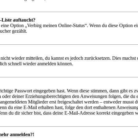
-Liste auftaucht?
n eine Option „Verbirg meinen Online-Status“. Wenn du diese Option ei
ucher gezählt.
 nicht wieder mitteilen, du kannst es jedoch zurücksetzen. Dies machs
 dich schnell wieder anmelden können.
richtige Passwort eingegeben hast. Wenn diese stimmen, dann gibt es
ern oder deiner Erziehungsberechtigten den Anweisungen folgen, die du e
 angemeldeten Mitglieder erst freigeschaltet werden – entweder musst du
. Wenn du eine E-Mail erhalten hast, folge den dort enthaltenen Anweis
nn du dir sicher bist, dass deine E-Mail-Adresse korrekt eingegeben w
t mehr anmelden?!