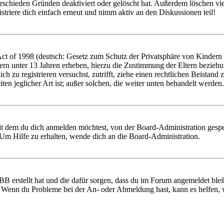
rschieden Gründen deaktiviert oder gelöscht hat. Außerdem löschen vie
triere dich einfach erneut und nimm aktiv an den Diskussionen teil!
 of 1998 (deutsch: Gesetz zum Schutz der Privatsphäre von Kindern im
ern unter 13 Jahren erheben, hierzu die Zustimmung der Eltern bezieh
 dich zu registrieren versuchst, zutrifft, ziehe einen rechtlichen Beist
ten jeglicher Art ist; außer solchen, die weiter unten behandelt werden.
it dem du dich anmelden möchtest, von der Board-Administration gespe
Um Hilfe zu erhalten, wende dich an die Board-Administration.
BB erstellt hat und die dafür sorgen, dass du im Forum angemeldet ble
t. Wenn du Probleme bei der An- oder Abmeldung hast, kann es helfen,